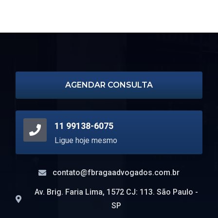
bk8 casino
1xbet
1xbet официальный сайт
escort turin
AGENDAR CONSULTA
11 99138-6075
Ligue hoje mesmo
contato@fbragaadvogados.com.br
Av. Brig. Faria Lima, 1572 CJ: 113. São Paulo -
SP