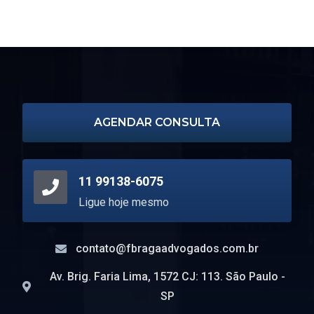
bk8 casino
1xbet
1xbet официальный сайт
escort turin
AGENDAR CONSULTA
11 99138-6075
Ligue hoje mesmo
contato@fbragaadvogados.com.br
Av. Brig. Faria Lima, 1572 CJ: 113. São Paulo -
SP