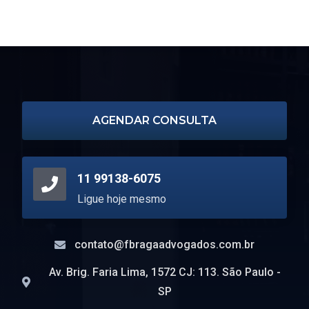
bk8 casino
1xbet
1xbet официальный сайт
escort turin
AGENDAR CONSULTA
11 99138-6075
Ligue hoje mesmo
contato@fbragaadvogados.com.br
Av. Brig. Faria Lima, 1572 CJ: 113. São Paulo -
SP