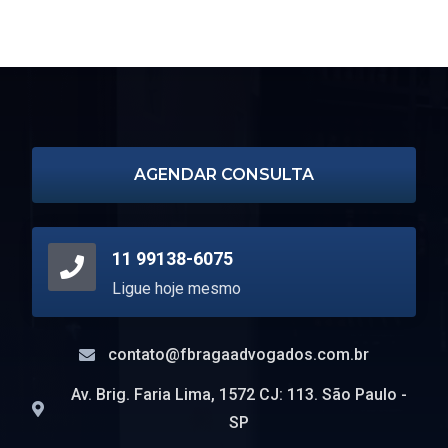
bk8 casino
1xbet
1xbet официальный сайт
escort turin
AGENDAR CONSULTA
11 99138-6075
Ligue hoje mesmo
contato@fbragaadvogados.com.br
Av. Brig. Faria Lima, 1572 CJ: 113. São Paulo -
SP