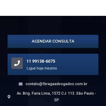
bk8 casino
1xbet
1xbet официальный сайт
escort turin
AGENDAR CONSULTA
11 99138-6075
Ligue hoje mesmo
contato@fbragaadvogados.com.br
Av. Brig. Faria Lima, 1572 CJ: 113. São Paulo -
SP