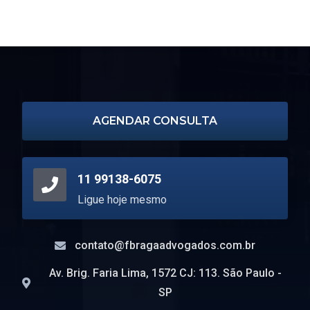
bk8 casino
1xbet
1xbet официальный сайт
escort turin
AGENDAR CONSULTA
11 99138-6075
Ligue hoje mesmo
contato@fbragaadvogados.com.br
Av. Brig. Faria Lima, 1572 CJ: 113. São Paulo -
SP