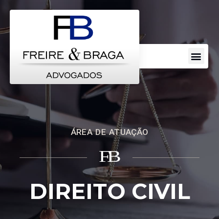
Escritorio de Advocacia
Áreas de Atuação
Perguntas Frequentes
ÁREA DE ATUAÇÃO
B
F
DIREITO CIVIL