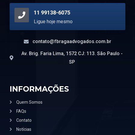
11 99138-6075
Ligue hoje mesmo
contato@fbragaadvogados.com.br
Av. Brig. Faria Lima, 1572 CJ: 113. São Paulo -
SP
INFORMAÇÕES
Quem Somos
FAQs
Contato
Notícias