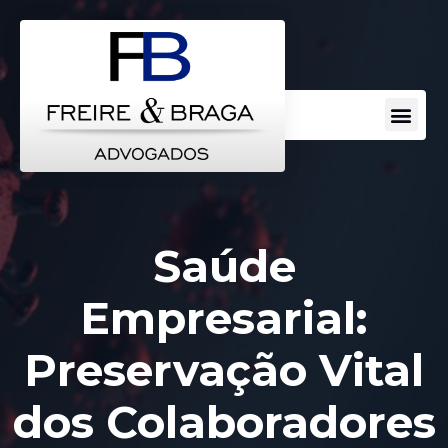
Escritorio de Advocacia
Áreas de Atuação
Perguntas Frequentes
Saúde
Empresarial:
Preservação Vital
dos Colaboradores