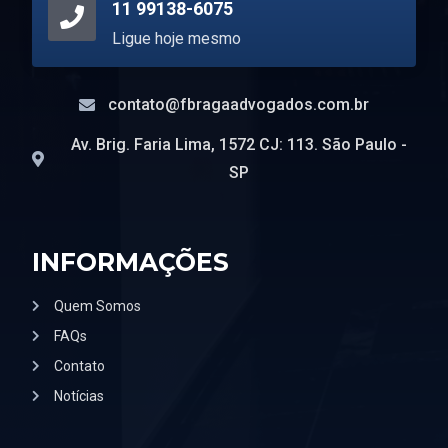
11 99138-6075
Ligue hoje mesmo
contato@fbragaadvogados.com.br
Av. Brig. Faria Lima, 1572 CJ: 113. São Paulo -
SP
INFORMAÇÕES
Quem Somos
FAQs
Contato
Notícias