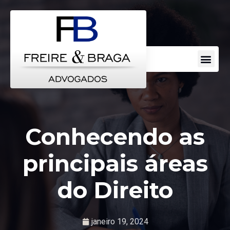
Escritorio de Advocacia
Áreas de Atuação
Perguntas Frequentes
Conhecendo as
principais áreas
do Direito
janeiro 19, 2024